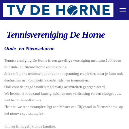
Ga
direct
naar
de
hoofdinhoud
Tennisvereniging De Horne
Oude- en Nieuwehorne
Tennisvereniging De Horne is een gezellige vereniging met ruim 100 leden
uit Oude- en Nieuwehorne en omgeving.
Je kunt bij ons tennissen puur voor ontspa
nning en plezier, maar je kunt ook
deelnemen aan (competitie)wedstrijden en toernooien.
Ook v
oor de je
ugd
worden regelmatig act
iviteiten georganiseerd.
We hebben 3 roodzand kunstgrasbanen met verlichting en een clubgebouw
met bar en kleedkamers.
Het nieuwe tenniscomplex ligt aan Master van Dijkpaad in Nieuwehorne, op
het nieuwe sportcomplex.
Pinnen is mogelijk in de kantine.