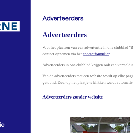
Adverteerders
Adverteerders
Voor het plaatsen van een advertentie in ons clubblad "Ba
contact opnemen via het
contactformulier
.
Adverteerders in ons clubblad krijgen ook een vermeldi
Van de adverteerders met een website wordt op elke pagi
getoond. Door op het plaatje te klikken wordt automatis
Adverteerders zonder website
ie