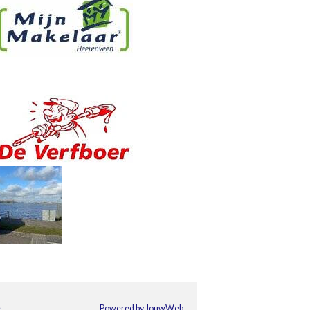
e
Powered by
JouwWeb