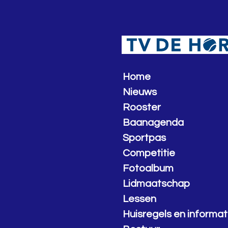
Ga
direct
naar
de
hoofdinhoud
Home
Nieuws
Rooster
Baanagenda
Sportpas
Competitie
Fotoalbum
Lidmaatschap
Lessen
Huisregels en informat