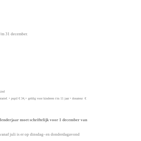
t/m 31 december.
kind
tarief.
•
pupil
€ 34,=
geldig voor kinderen t/m 11 jaar
•
donateur
€
lenderjaar moet schriftelijk voor 1 december van
 vanaf juli is er op dinsdag- en donderdagavond