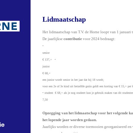
Lidmaatschap
Het lidmaatschap van T.V. de Horne loopt van 1 januari 
De jaarlijkse
contributie
voor 2024 bedraagt:
•
senior
€ 137,=
•
junior
€ 68,=
een junior wordt senior in het jaar dat hij 18 wordt;
voor een 2e of 3e kind uit hetzelfde gezin geldt een korting van € 15,= per 
•
student
€ 68,=
als je nog studeert kun je gebruik maken van dit studenten
7,50
Opzegging van het lidmaatschap voor het volgende ka
het lopende jaar worden gedaan.
ie
Jaarlijks worden er diverse toernooien georganiseerd en