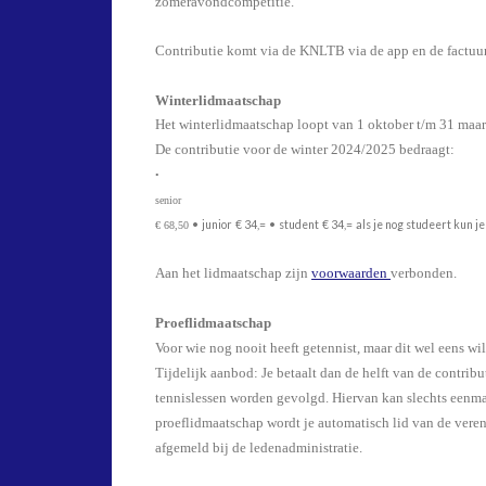
zomeravondcompetitie.
Contributie komt via de KNLTB via de app en de factuur 
Winterlidmaatschap
Het winterlidmaatschap loopt van 1 oktober t/m 31 maar
De contributie voor de winter 2024/2025 bedraagt:
•
senior
•
junior
€ 34,=
•
student
€ 34,=
als je nog studeert kun j
€ 68,50
Aan het lidmaatschap zijn
voorwaarden
verbonden.
Proeflidmaatschap
Voor wie nog nooit heeft getennist, maar dit wel eens wi
Tijdelijk aanbod: Je betaalt dan de helft van de contribut
tennislessen worden gevolgd. Hiervan kan slechts eenm
proeflidmaatschap wordt je automatisch lid van de vereni
afgemeld bij de ledenadministratie.