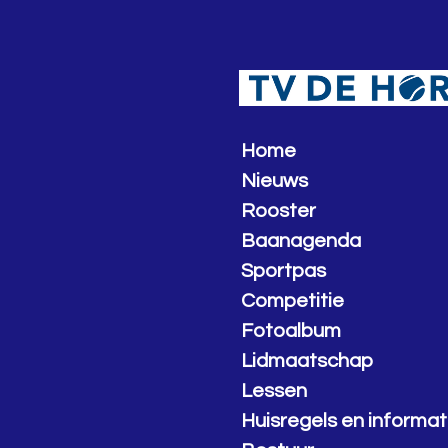
Ga
direct
naar
de
hoofdinhoud
Home
Nieuws
Rooster
Baanagenda
Sportpas
Competitie
Fotoalbum
Lidmaatschap
Lessen
Huisregels en informat