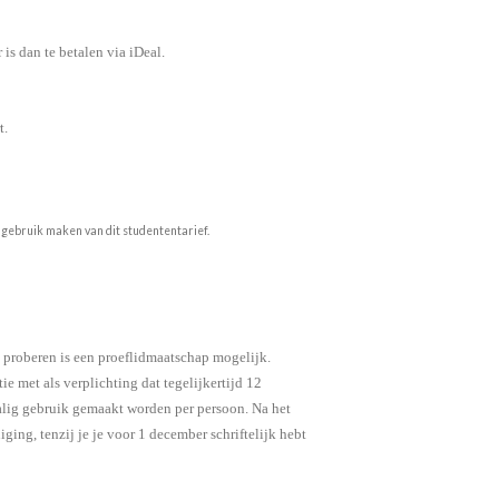
is dan te betalen via iDeal.
t.
e gebruik maken van dit studententarief.
l proberen is een proeflidmaatschap mogelijk.
ie met als verplichting dat tegelijkertijd 12
alig gebruik gemaakt worden per persoon.
Na het
ging, tenzij je je voor 1 december schriftelijk hebt