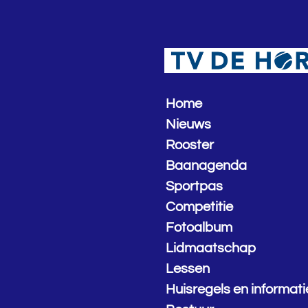
Ga
direct
naar
de
hoofdinhoud
Home
Nieuws
Rooster
Baanagenda
Sportpas
Competitie
Fotoalbum
Lidmaatschap
Lessen
Huisregels en informati