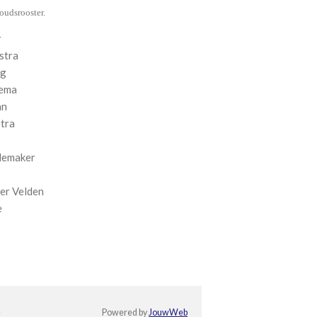
oudsrooster.
r
stra
ng
tema
an
stra
emaker
s
er Velden
e
e
Powered by
JouwWeb