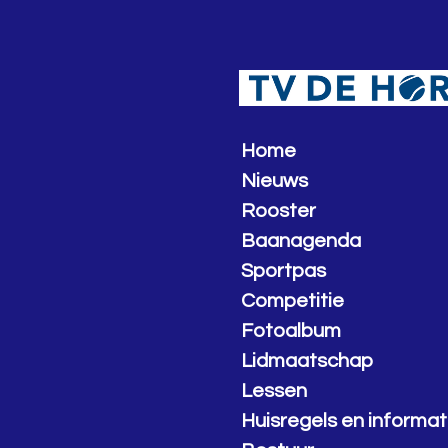
Ga
direct
naar
de
hoofdinhoud
Home
Nieuws
Rooster
Baanagenda
Sportpas
Competitie
Fotoalbum
Lidmaatschap
Lessen
Huisregels en informat