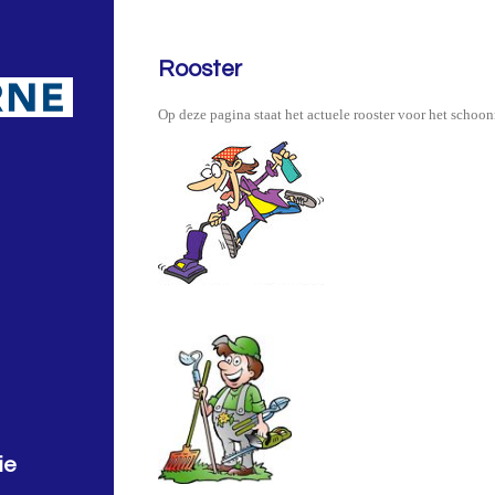
Rooster
Op deze pagina staat het actuele rooster voor het sch
ie