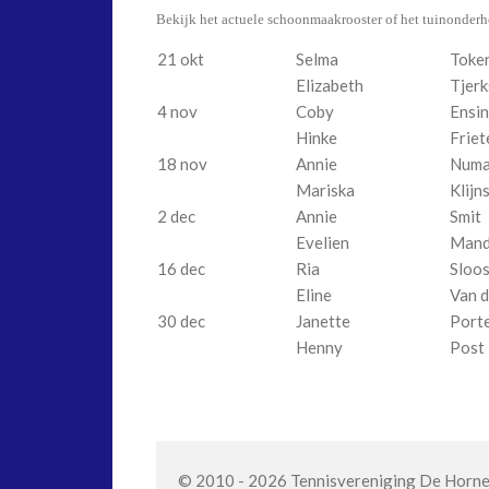
Bekijk het actuele schoonmaakrooster of het tuinonderh
21 okt
Selma
Toke
Elizabeth
Tjerk
4 nov
Coby
Ensi
Hinke
Frie
18 nov
Annie
Num
Mariska
Klijn
2 dec
Annie
Smit
Evelien
Mand
16 dec
Ria
Sloo
Eline
Van d
30 dec
Janette
Port
Henny
Post
© 2010 - 2026 Tennisvereniging De Horn